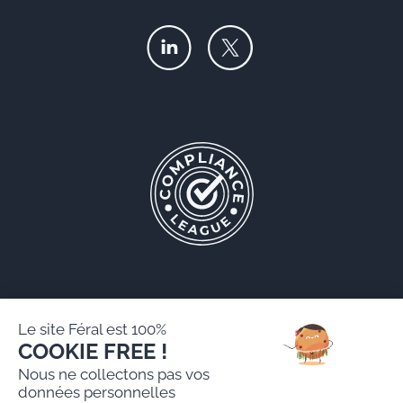
Le site Féral est 100%
COOKIE FREE !
Féral AARPI
Nous ne collectons pas vos
Mentions légales
données personnelles