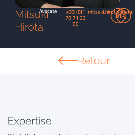
Avocate
+33 (0)1
mitsuki.hirota@feral
Mitsuki
70 71 22
00
Hirota
Retour
Expertise