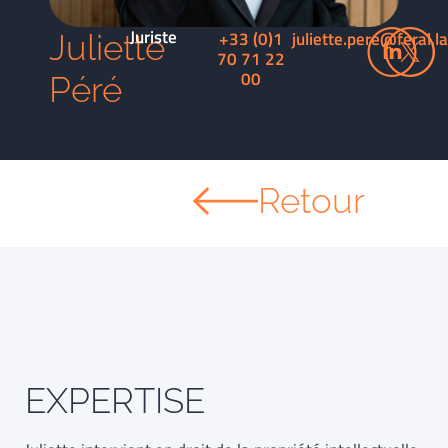
Juriste
+33 (0)1
juliette.pere@feral.l
Juliette
70 71 22
00
Péré
Retour
EXPERTISE