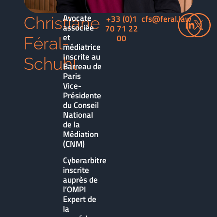
Avocate
+33 (0)1
cfs@feral.law
Christiane
associée
70 71 22
et
00
Féral-
médiatrice
Inscrite au
Schuhl
Barreau de
Paris
Vice-
Présidente
du Conseil
National
de la
Médiation
(CNM)
Cyberarbitre
inscrite
auprès de
l’OMPI
Expert de
la