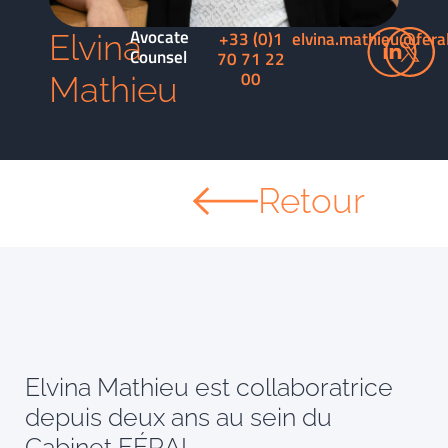
Avocate
+33 (0)1
elvina.mathieu@fera
Elvina
Counsel
70 71 22
00
Mathieu
Retour
Elvina Mathieu est collaboratrice
depuis deux ans au sein du
Cabinet FÉRAL.