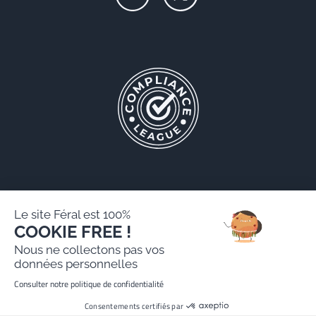
Le site Féral est 100%
COOKIE FREE !
Féral AARPI
Nous ne collectons pas vos
Mentions légales
données personnelles
Politique de protection des données personnelles
Consulter notre politique de confidentialité
Site réalisé par Paradygm
Consentements certifiés par