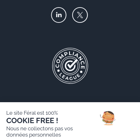
Le site Féral est 100%
COOKIE FREE !
Féral AARPI
Nous ne collectons pas vos
Mentions légales
données personnelles