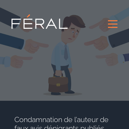
Condamnation de l’auteur de
faux avis dénigrants publiés