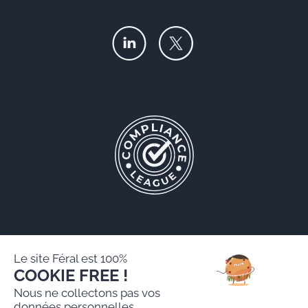
Le site Féral est 100%
COOKIE FREE !
Féral AARPI
Nous ne collectons pas vos
Mentions légales
données personnelles