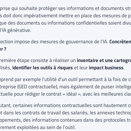
eprise qui souhaite protéger ses informations et documents str
es doit donc impérativement mettre en place des mesures de p
 que des documents ou informations confidentielles soient div
d’IA générative.
tection impose des mesures de gouvernance de l’IA.
Concrètem
r ?
première étape consiste à réaliser un
inventaire et une cartogr
lisés,
identifier les outils à risques
et leur
impact business
.
rend par exemple l’utilité d’un outil permettant à la fois de c
ntreprise (GED contractuelle), mais également de puiser intel
tuelle pour rédiger le contrat « idéal », avec les meilleures cla
utant, certaines informations contractuelles sont hautement con
t dans les contrats de travail des salariés, les annexes techn
ppements, des informations contenues dans des protocoles tra
brement exploitées au sein de l’outil.