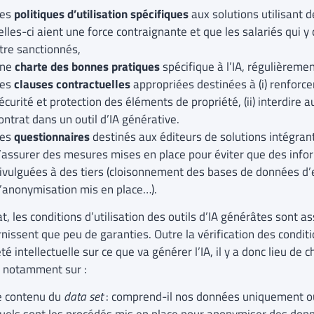
es
politiques d’utilisation spécifiques
aux solutions utilisant de
elles-ci aient une force contraignante et que les salariés qui 
tre sanctionnés,
une
charte des bonnes pratiques
spécifique à l’IA, régulièremen
es
clauses contractuelles
appropriées destinées à (i) renforce
écurité et protection des éléments de propriété, (ii) interdire au
ontrat dans un outil d’IA générative.
es
questionnaires
destinés aux éditeurs de solutions intégrant
’assurer des mesures mises en place pour éviter que des info
ivulguées à des tiers (cloisonnement des bases de données d
’anonymisation mis en place…).
at, les conditions d’utilisation des outils d’IA générâtes sont a
nissent que peu de garanties. Outre la vérification des conditi
té intellectuelle sur ce que va générer l’IA, il y a donc lieu de 
el notamment sur :
e contenu du
data set
: comprend-il nos données uniquement ou 