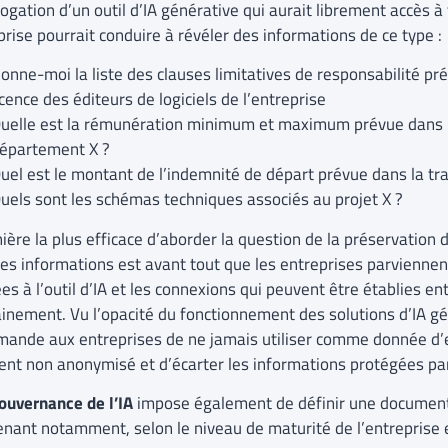
rogation d’un outil d’IA générative qui aurait librement accès à
prise pourrait conduire à révéler des informations de ce type :
onne-moi la liste des clauses limitatives de responsabilité pr
icence des éditeurs de logiciels de l’entreprise
uelle est la rémunération minimum et maximum prévue dans le
épartement X ?
uel est le montant de l’indemnité de départ prévue dans la tra
uels sont les schémas techniques associés au projet X ?
ère la plus efficace d’aborder la question de la préservation d
nes informations est avant tout que les entreprises parviennen
es à l’outil d’IA et les connexions qui peuvent être établies e
ainement. Vu l’opacité du fonctionnement des solutions d’IA gé
ande aux entreprises de ne jamais utiliser comme donnée d’
nt non anonymisé et d’écarter les informations protégées par 
ouvernance de l’IA
impose également de définir une document
nant notamment, selon le niveau de maturité de l’entreprise et