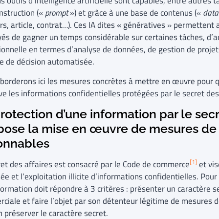
s outils d’intelligence artificielle sont capables, entre autres t
nstruction («
prompt
») et grâce à une base de contenus («
data
rs, article, contrat…). Ces IA dites « génératives » permettent 
és de gagner un temps considérable sur certaines tâches, d’acc
ionnelle en termes d’analyse de données, de gestion de projet
se de décision automatisée.
borderons ici les mesures concrètes à mettre en œuvre pour qu
ve les informations confidentielles protégées par le secret des
rotection d’une information par le secr
pose la mise en œuvre de mesures de 
sonnables
[1]
ret des affaires est consacré par le Code de commerce
et vis
ée et l’exploitation illicite d’informations confidentielles. Pour
ormation doit répondre à 3 critères : présenter un caractère se
ciale et faire l’objet par son détenteur légitime de mesures d
 préserver le caractère secret.