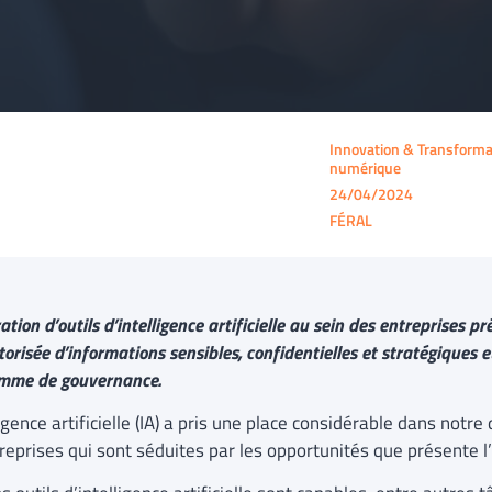
Innovation & Transforma
numérique
24/04/2024
FÉRAL
ration d’outils d’intelligence artificielle au sein des entreprises 
orisée d’informations sensibles, confidentielles et stratégiques e
mme de gouvernance.
ligence artificielle (IA) a pris une place considérable dans not
treprises qui sont séduites par les opportunités que présente l