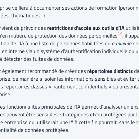
eprise veillera à documenter ses actions de formation (person
uées, thématiques…).
onvient de prévoir des
restrictions d’accès aux outils d’IA
utilis
[2]
qu’en matière de protection des données personnelles
, il ap
sation de l’IA à une liste de personnes habilitées ou
a minima
de 
 en interne via un système d’authentification individuelle ou un
 à détecter des fuites de données.
est également recommandé de créer des
répertoires distincts
da
prise, de manière à isoler les informations sensibles et éviter q
es répertoires classés « hautement confidentiels » ou présenta
prise.
des fonctionnalités principales de l’IA permet d’analyser un e
nes peuvent être sensibles, stratégiques et/ou protégées par le
ne entreprise qui utiliserait une IA à cette fin pourrait, sans le
entialité de données protégées.