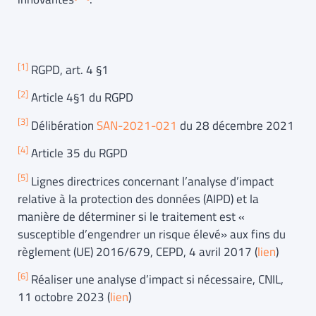
[
1]
RGPD, art. 4 §1
[2]
Article 4§1 du RGPD
[
3
]
Délibération
SAN-2021-021
du 28 décembre 2021
[4]
Article 35 du RGPD
[
5]
Lignes directrices concernant l’analyse d’impact
relative à la protection des données (AIPD) et la
manière de déterminer si le traitement est «
susceptible d’engendrer un risque élevé» aux fins du
règlement (UE) 2016/679, CEPD, 4 avril 2017 (
lien
)
[
6
]
Réaliser une analyse d’impact si nécessaire, CNIL,
11 octobre 2023 (
lien
)