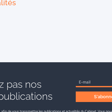
lités
 pas nos
publications
S'abonne
L afin de vous transmettre les publications et actualités du Cabinet. Vous p