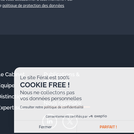
re
politique de protection des données
Le Cabinet
Publications &
Le site Féral est 100%
Actualités
COOKIE FREE !
Équipe
Formations
Nous ne collectons pas
istinctions
vos données personnelles
Nous rejoindre
Consulter notre politique de confidentialité
Expertises
Consentements certifiés par
Fermer
PARFAIT !