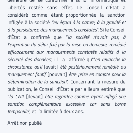
demeure de se conformer à la loi Informatique et
Libertés restée sans effet. Le Conseil d’État a
considéré comme étant proportionnée la sanction
infligée à la société
“eu égard à la nature, à la gravité et
à la persistance des manquements constatés
”. Si le Conseil
d’État a confirmé que “
la société n’avait pas, à
l’expiration du délai fixé par la mise en demeure, remédié
efficacement aux manquements constatés relatifs à la
sécurité des données
”, i l a affirmé qu’“
en revanche la
circonstance qu’il
[avait]
été postérieurement remédié au
manquement fautif
[pouvait]
être prise en compte pour la
détermination de la sanction
”. Concernant la mesure de
publication, le Conseil d’État a par ailleurs estimé que
“
la CNIL
[devait]
être regardée comme ayant infligé une
sanction complémentaire excessive car sans borne
temporelle
”, et l’a limitée à deux ans.
Arrêt non publié