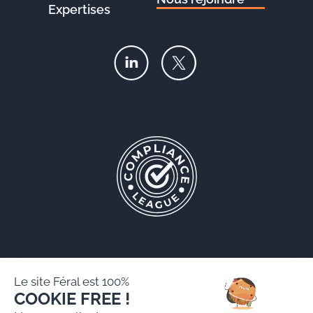
Expertises
Le site Féral est 100%
COOKIE FREE !
Féral AARPI