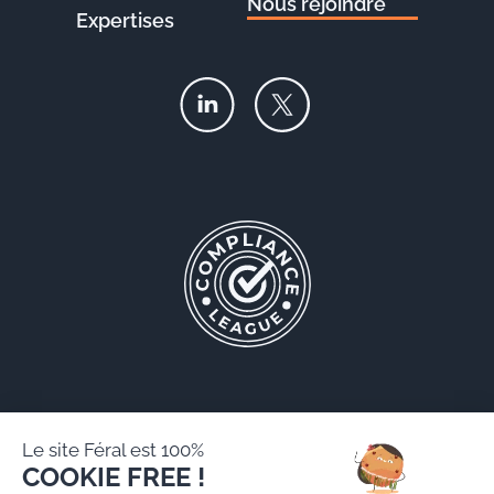
Nous rejoindre
Expertises
Le site Féral est 100%
COOKIE FREE !
Féral AARPI