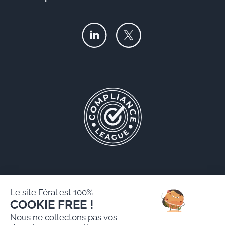
Le site Féral est 100%
COOKIE FREE !
Féral AARPI
Nous ne collectons pas vos
Mentions légales