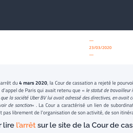
—
23/03/2020
—
 arrêt du
4 mars 2020
, la Cour de cassation a rejeté le pourvo
r d’appel de Paris qui avait retenu que «
le statut de travailleu
et que la société Uber BV lui avait adressé des directives, en avait c
oir de sanction
« . La Cour a caractérisé un lien de subordina
t pas librement de l’organisation de son activité, de son itinéra
 lire
l’arrêt
sur le site de la Cour de ca