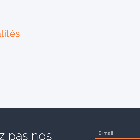
lités
 pas nos