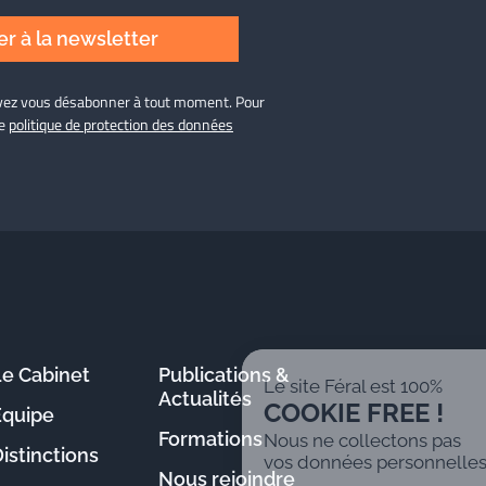
r à la newsletter
ouvez vous désabonner à tout moment. Pour
re
politique de protection des données
Le Cabinet
Publications &
Le site Féral est 100%
Actualités
COOKIE FREE !
Équipe
Formations
Nous ne collectons pas
istinctions
vos données personnelles
Nous rejoindre