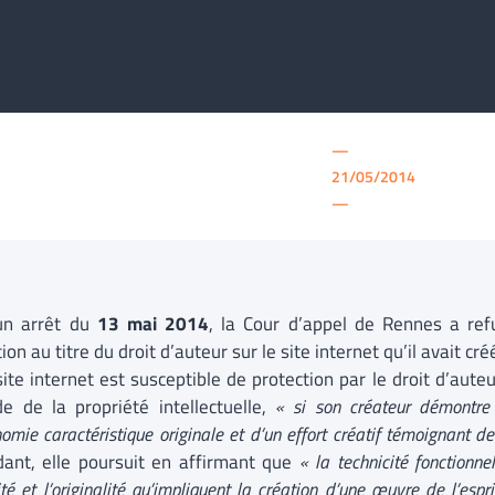
—
21/05/2014
—
un arrêt du
13 mai 2014
, la Cour d’appel de Rennes a ref
ion au titre du droit d’auteur sur le site internet qu’il avait cr
ite internet est susceptible de protection par le droit d’auteu
e de la propriété intellectuelle,
« si son créateur démontre
omie caractéristique originale et d’un effort créatif témoignant d
ant, elle poursuit en affirmant que
« la technicité fonctionn
ité et l’originalité qu’impliquent la création d’une œuvre de l’espri