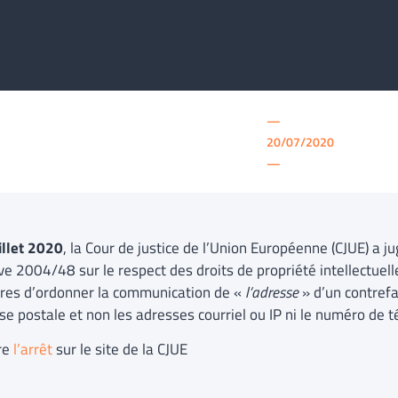
—
20/07/2020
—
illet 2020
, la Cour de justice de l’Union Européenne (CJUE) a ju
ive 2004/48 sur le respect des droits de propriété intellectuel
aires d’ordonner la communication de «
l’adresse
» d’un contref
se postale et non les adresses courriel ou IP ni le numéro de 
ire
l’arrêt
sur le site de la CJUE