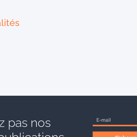
lités
 pas nos