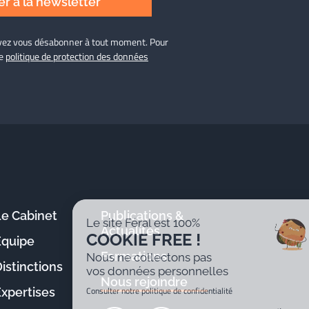
r à la newsletter
ouvez vous désabonner à tout moment. Pour
re
politique de protection des données
Le Cabinet
Publications &
Le site Féral est 100%
Actualités
COOKIE FREE !
Équipe
Formations
Nous ne collectons pas
istinctions
vos données personnelles
Nous rejoindre
Consulter notre politique de confidentialité
Expertises