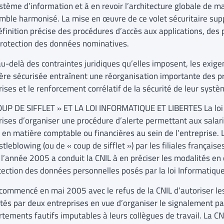
stème d’information et à en revoir l’architecture globale de ma
mble harmonisé. La mise en œuvre de ce volet sécuritaire supp
éfinition précise des procédures d’accès aux applications, des 
protection des données nominatives.
 au-delà des contraintes juridiques qu’elles imposent, les exig
ière sécurisée entraînent une réorganisation importante des p
ises et le renforcement corrélatif de la sécurité de leur syst
OUP DE SIFFLET » ET LA LOI INFORMATIQUE ET LIBERTES La lo
rises d’organiser une procédure d’alerte permettant aux salar
es en matière comptable ou financières au sein de l’entreprise.
tleblowing (ou de « coup de sifflet ») par les filiales français
 l’année 2005 a conduit la CNIL à en préciser les modalités en
tection des données personnelles posés par la loi Informatique
 commencé en mai 2005 avec le refus de la CNIL d’autoriser les
tés par deux entreprises en vue d’organiser le signalement par
tements fautifs imputables à leurs collègues de travail. La CN