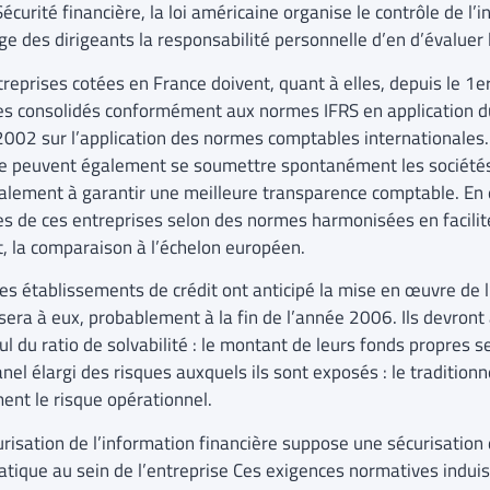
Sécurité financière, la loi américaine organise le contrôle de l’
ge des dirigeants la responsabilité personnelle d’en d’évaluer l
treprises cotées en France doivent, quant à elles, depuis le 1e
s consolidés conformément aux normes IFRS en application 
t 2002 sur l’application des normes comptables internationales.
le peuvent également se soumettre spontanément les sociétés
palement à garantir une meilleure transparence comptable. En e
s de ces entreprises selon des normes harmonisées en facilit
t, la comparaison à l’échelon européen.
les établissements de crédit ont anticipé la mise en œuvre de l
sera à eux, probablement à la fin de l’année 2006. Ils devront
ul du ratio de solvabilité : le montant de leurs fonds propres
nel élargi des risques auxquels ils sont exposés : le traditionn
ent le risque opérationnel.
urisation de l’information financière suppose une sécurisation
atique au sein de l’entreprise Ces exigences normatives indui