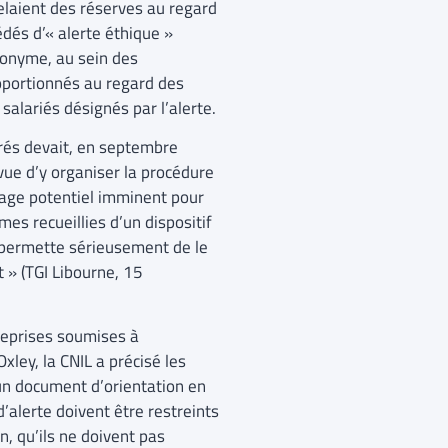
pelaient des réserves au regard
cédés d’« alerte éthique »
anonyme, au sein des
roportionnés au regard des
salariés désignés par l’alerte.
érés devait, en septembre
vue d’y organiser la procédure
mage potentiel imminent pour
mes recueillies d’un dispositif
e permette sérieusement de le
t » (TGI Libourne, 15
reprises soumises à
Oxley, la CNIL a précisé les
 un document d’orientation en
’alerte doivent être restreints
n, qu’ils ne doivent pas