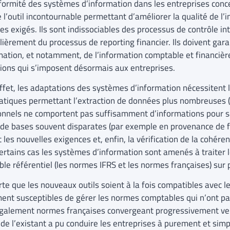
formité des systèmes d’information dans les entreprises conce
l’outil incontournable permettant d’améliorer la qualité de l’i
es exigés. Ils sont indissociables des processus de contrôle int
lièrement du processus de reporting financier. Ils doivent gara
rmation, et notamment, de l’information comptable et financièr
tions qui s’imposent désormais aux entreprises.
effet, les adaptations des systèmes d’information nécessitent 
atiques permettant l’extraction de données plus nombreuses (
ionnels ne comportent pas suffisamment d’informations pour sa
 de bases souvent disparates (par exemple en provenance de fil
 les nouvelles exigences et, enfin, la vérification de la cohére
ertains cas les systèmes d’information sont amenés à traiter
le référentiel (les normes IFRS et les normes françaises) sur 
orte que les nouveaux outils soient à la fois compatibles avec 
ent susceptibles de gérer les normes comptables qui n’ont pas
galement normes françaises convergeant progressivement vers
t de l’existant a pu conduire les entreprises à purement et si