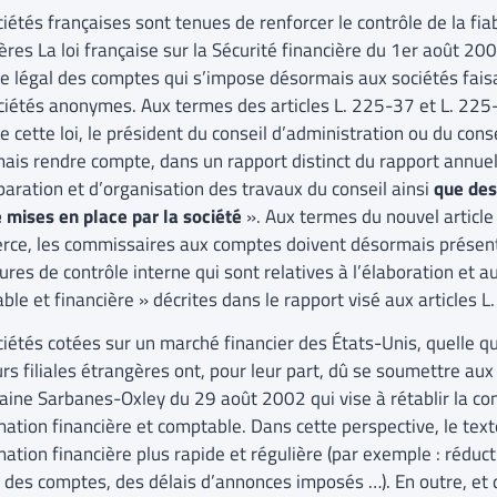
iétés françaises sont tenues de renforcer le contrôle de la fia
ères La loi française sur la Sécurité financière du 1er août 20
le légal des comptes qui s’impose désormais aux sociétés faisa
ciétés anonymes. Aux termes des articles L. 225-37 et L. 2
e cette loi, le président du conseil d’administration ou du cons
ais rendre compte, dans un rapport distinct du rapport annuel
paration et d’organisation des travaux du conseil ainsi
que des
e mises en place par la société
». Aux termes du nouvel articl
ce, les commissaires aux comptes doivent désormais présente
res de contrôle interne qui sont relatives à l’élaboration et a
ble et financière » décrites dans le rapport visé aux articles 
iétés cotées sur un marché financier des États-Unis, quelle que
rs filiales étrangères ont, pour leur part, dû se soumettre aux 
aine Sarbanes-Oxley du 29 août 2002 qui vise à rétablir la con
rmation financière et comptable. Dans cette perspective, le tex
mation financière plus rapide et régulière (par exemple : réduct
e des comptes, des délais d’annonces imposés …). En outre, et d