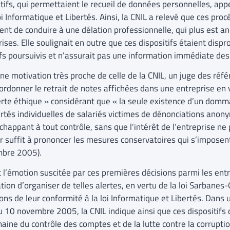
itifs, qui permettaient le recueil de données personnelles, ap
oi Informatique et Libertés. Ainsi, la CNIL a relevé que ces pro
ient de conduire à une délation professionnelle, qui plus est 
ises. Elle soulignait en outre que ces dispositifs étaient disp
fs poursuivis et n’assurait pas une information immédiate des 
ne motivation très proche de celle de la CNIL, un juge des réf
ordonner le retrait de notes affichées dans une entreprise en 
lerte éthique » considérant que « la seule existence d’un dom
ertés individuelles de salariés victimes de dénonciations anony
échappant à tout contrôle, sans que l’intérêt de l’entreprise n
er suffit à prononcer les mesures conservatoires qui s’imposen
bre 2005).
 l’émotion suscitée par ces premières décisions parmi les ent
ation d’organiser de telles alertes, en vertu de la loi Sarbanes-
ions de leur conformité à la loi Informatique et Libertés. Dans
u 10 novembre 2005, la CNIL indique ainsi que ces dispositifs d
ine du contrôle des comptes et de la lutte contre la corruptio