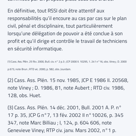
En définitive, tout RSSI doit être attentif aux
responsabilités qu’il encoure au cas par cas sur le plan
civil, pénal et disciplinaire, tout particulièrement
lorsqu’une délégation de pouvoir a été conclue à son
profit et qu’il dirige et contrôle le travail de techniciens
en sécurité informatique.
(1) Cass. Ass. Plén. 25 fév. 2000, Bull. civ. n° 2 p.3 ; JCP 2000 II. 10295, 1. 241 n°16, obs. Viney ; D. 2000
p.673, note Brun ; RTD vic. 2000, p. 582, obs. Jourdain.
(2) Cass. Ass. Plén. 15 nov. 1985, JCP E 1986 II. 20568,
note Viney ; D. 1986, 81, note Aubert ; RTD civ. 1986,
128, obs. Huet.
(3) Cass. Ass. Plén. 14 déc. 2001, Bull. 2001 A. P. n°
17 p. 35, JCP G n°7, 13 fév. 2002 II n°10026, p. 345
347, note Marc Billiau ; I, 124, p. 604 606, note
Genevieve Viney; RTP civ. janv. Mars 2002, n°1 p.