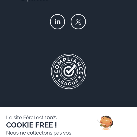
Le site Féral est 100%
COOKIE FREE !
Féral AARPI
Nous ne collectons pas vos
Mentions légales