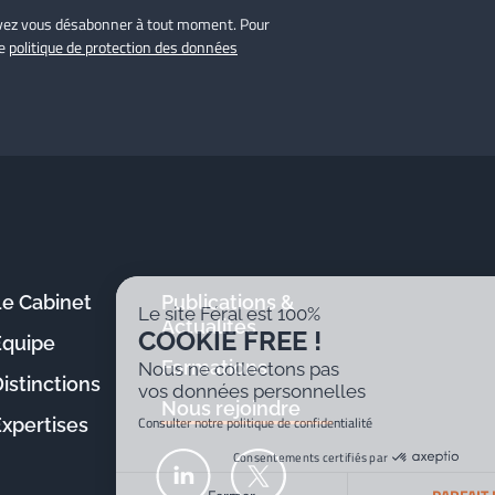
ouvez vous désabonner à tout moment. Pour
re
politique de protection des données
Le Cabinet
Publications &
Le site Féral est 100%
Actualités
COOKIE FREE !
Équipe
Formations
Nous ne collectons pas
istinctions
vos données personnelles
Nous rejoindre
Consulter notre politique de confidentialité
Expertises
Consentements certifiés par