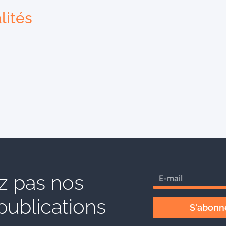
lités
 pas nos
publications
S'abonne