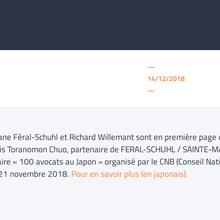
—
14/12/2018
—
iane Féral-Schuhl et Richard Willemant sont en première page d
is Toranomon Chuo, partenaire de FERAL-SCHUHL / SAINTE-M
ire « 100 avocats au Japon » organisé par le CNB (Conseil Nat
 21 novembre 2018.
Pour en savoir plus (en japonais).