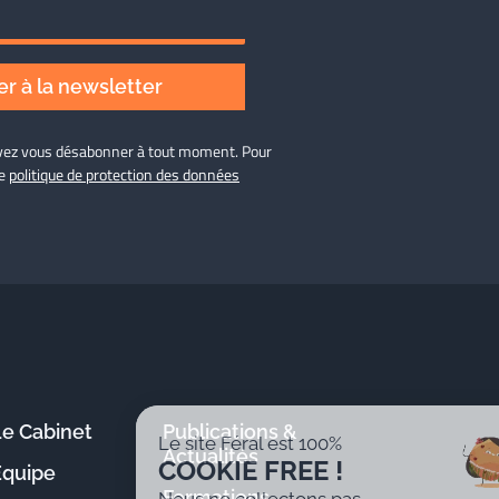
r à la newsletter
ouvez vous désabonner à tout moment. Pour
re
politique de protection des données
Le Cabinet
Publications &
Le site Féral est 100%
Actualités
COOKIE FREE !
Équipe
Formations
Nous ne collectons pas