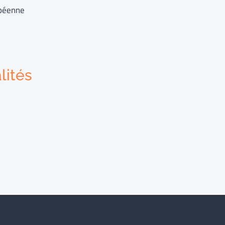
opéenne
lités