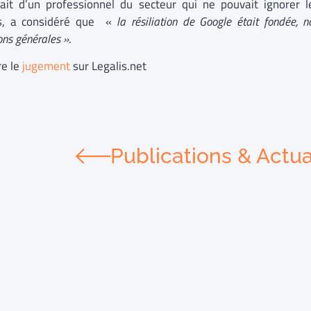
sait d’un professionnel du secteur qui ne pouvait ignorer le
ls, a considéré que «
la résiliation de Google était fondée,
ons générales »
.
re le
jugement
sur Legalis.net
Publications & Actua