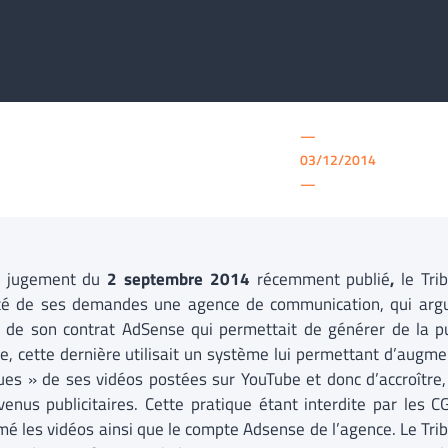
—
03/12/2014
—
n jugement du
2 septembre 2014
récemment publié
,
le Tri
é de ses demandes une agence de communication, qui argua
 de son contrat AdSense qui permettait de générer de la pu
ce, cette dernière utilisait un système lui permettant d’augme
ues » de ses vidéos postées sur YouTube et donc d’accroître
venus publicitaires. Cette pratique étant interdite par les C
mé les vidéos ainsi que le compte Adsense de l’agence. Le Tribu