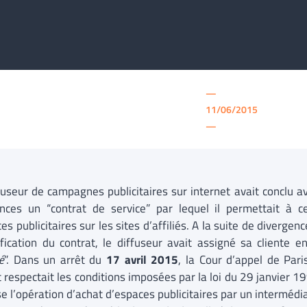
—
11/06/2015
—
fuseur de campagnes publicitaires sur internet avait conclu a
nces un “contrat de service” par lequel il permettait à c
s publicitaires sur les sites d’affiliés. A la suite de divergen
ification du contrat, le diffuseur avait assigné sa cliente 
é
”. Dans un arrêt du
17 avril 2015
, la Cour d’appel de Pari
 respectait les conditions imposées par la loi du 29 janvier 19
 l’opération d’achat d’espaces publicitaires par un intermédiai