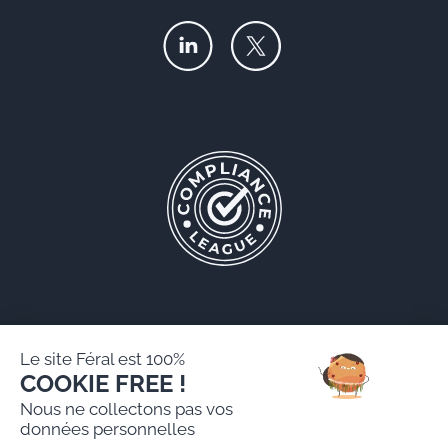
Le site Féral est 100%
COOKIE FREE !
Féral AARPI
Nous ne collectons pas vos
Mentions légales
données personnelles