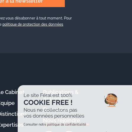
r à la newsletter
ouvez vous désabonner à tout moment. Pour
re
politique de protection des données
Le Cabinet
Publications &
Le site Féral est 100%
Actualités
COOKIE FREE !
Équipe
Formations
Nous ne collectons pas
istinctions
vos données personnelles
Nous rejoindre
Consulter notre politique de confidentialité
Expertises