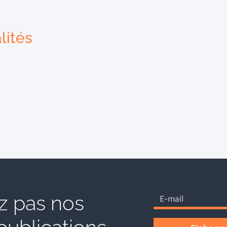
lités
 pas nos