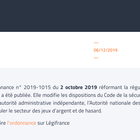
—
06/12/2019
—
onnance n° 2019-1015 du
2 octobre 2019
réformant la régu
a été publiée. Elle modifie les dispositions du Code de la sécur
autorité administrative indépendante, l’Autorité nationale des
ler le secteur des jeux d’argent et de hasard.
ire
l’ordonnance
sur Légifrance