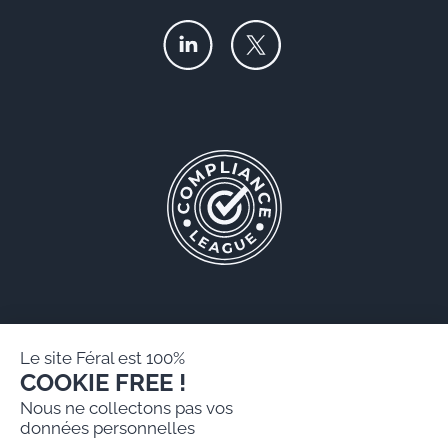
Le site Féral est 100%
COOKIE FREE !
Féral AARPI
Nous ne collectons pas vos
Mentions légales
données personnelles