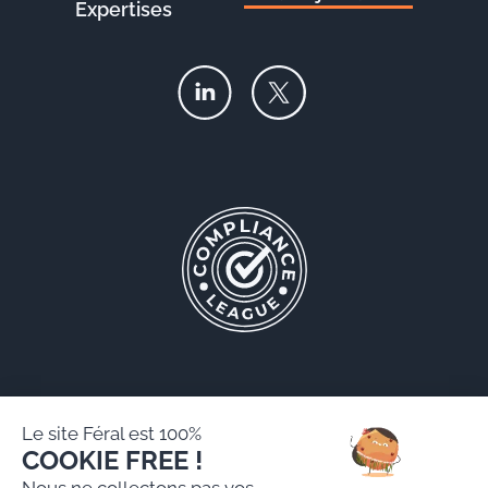
Expertises
Le site Féral est 100%
COOKIE FREE !
Féral AARPI
Nous ne collectons pas vos