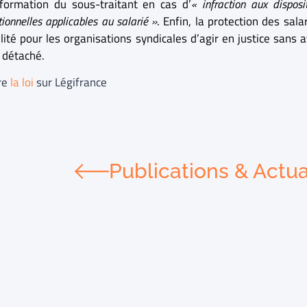
nformation du sous-traitant en cas d’
« infraction aux disposi
ionnelles applicables au salarié »
. Enfin, la protection des sal
lité pour les organisations syndicales d’agir en justice sans 
é détaché.
ire
la loi
sur Légifrance
Publications & Actua