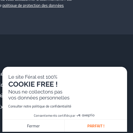
re
politique de protection des données
Le Cabinet
Publications &
Le site Féral est 100%
Actualités
COOKIE FREE !
Équipe
Formations
Nous ne collectons pas
istinctions
vos données personnelles
Nous rejoindre
Consulter notre politique de confidentialité
Expertises
Consentements certifiés par
Fermer
PARFAIT !