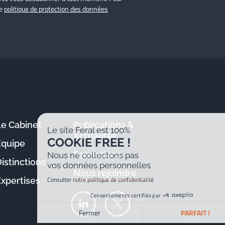
re
politique de protection des données
Le Cabinet
Publications &
Le site Féral est 100%
Actualités
COOKIE FREE !
Équipe
Formations
Nous ne collectons pas
istinctions
vos données personnelles
Nous rejoindre
Consulter notre politique de confidentialité
Expertises
Consentements certifiés par
Fermer
PARFAIT !