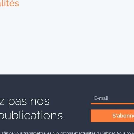
lités
 pas nos
publications
S'abonne
L afin de vous transmettre les publications et actualités du Cabinet. Vous p