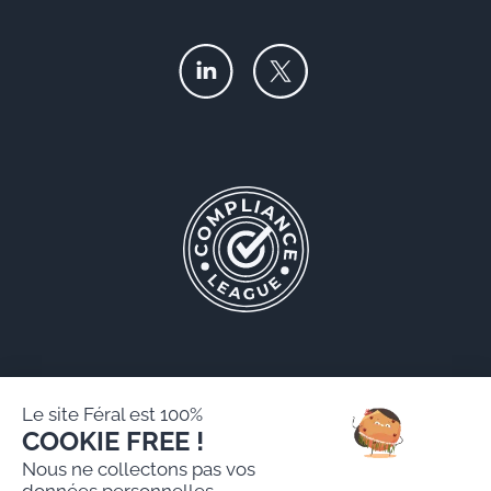
Le site Féral est 100%
COOKIE FREE !
Féral AARPI
Nous ne collectons pas vos
Mentions légales
données personnelles