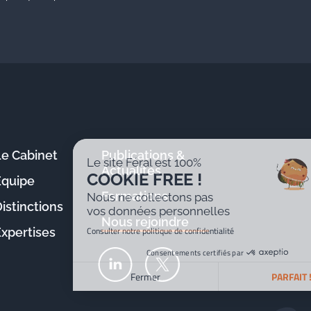
Le Cabinet
Publications &
Le site Féral est 100%
Actualités
COOKIE FREE !
Équipe
Formations
Nous ne collectons pas
istinctions
vos données personnelles
Nous rejoindre
Consulter notre politique de confidentialité
Expertises
Consentements certifiés par
Fermer
PARFAIT !
Plateforme de Gestion du Consentement : Personnalisez v
Axeptio consent