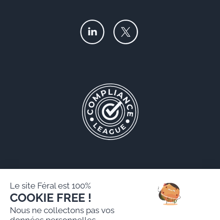
Le site Féral est 100%
COOKIE FREE !
Féral AARPI
Nous ne collectons pas vos
Mentions légales
données personnelles