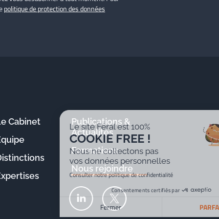
re
politique de protection des données
Le Cabinet
Publications &
Le site Féral est 100%
Actualités
COOKIE FREE !
Équipe
Formations
Nous ne collectons pas
istinctions
vos données personnelles
Nous rejoindre
Consulter notre politique de confidentialité
Expertises
Consentements certifiés par
Fermer
PARFAIT !