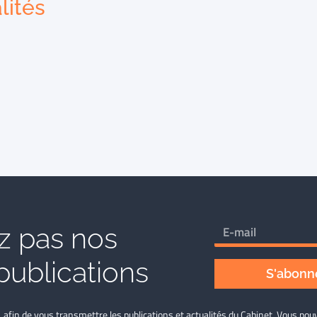
lités
 pas nos
publications
S'abonne
L afin de vous transmettre les publications et actualités du Cabinet. Vous p