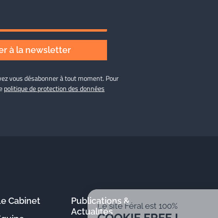
r à la newsletter
ouvez vous désabonner à tout moment. Pour
re
politique de protection des données
Le Cabinet
Publications &
Le site Féral est 100%
Actualités
COOKIE FREE !