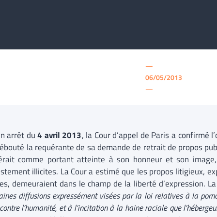
—
06/05/2013
—
n arrêt du
4 avril 2013
, la Cour d’appel de Paris a confirmé l
débouté la requérante de sa demande de retrait de propos publi
érait comme portant atteinte à son honneur et son image, 
stement illicites. La Cour a estimé que les propos litigieux, 
res, demeuraient dans le champ de la liberté d’expression. L
aines diffusions expressément visées par la loi relatives à la porn
contre l’humanité, et à l’incitation à la haine raciale que l’héberge