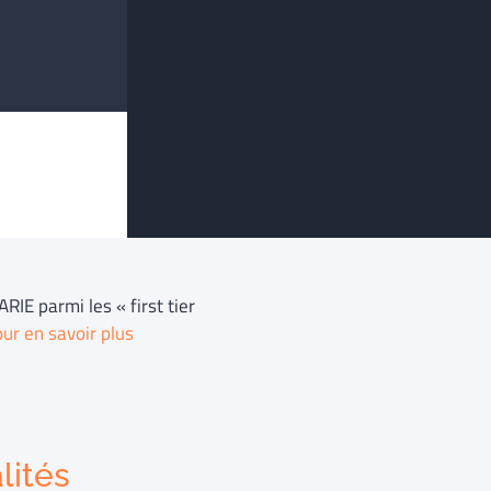
E parmi les « first tier
ur en savoir plus
lités