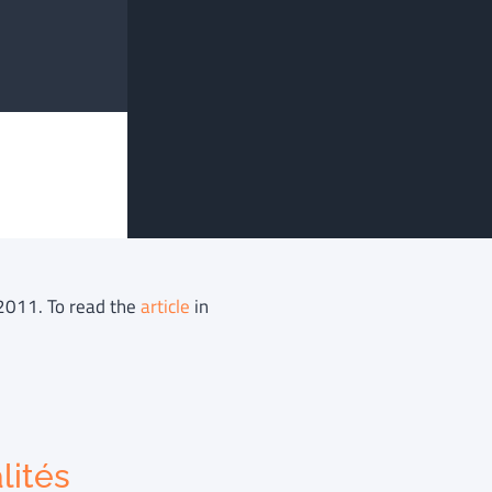
 2011. To read the
article
in
lités