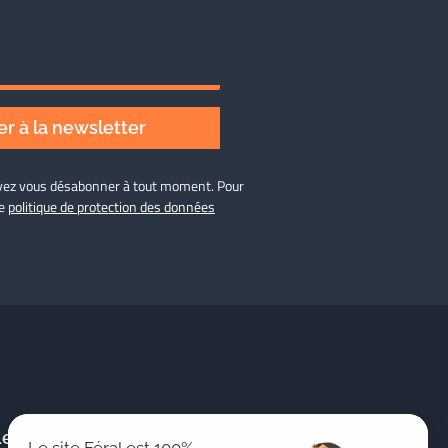
r à la newsletter
ouvez vous désabonner à tout moment. Pour
re
politique de protection des données
Le Cabinet
Publications &
Le site Féral est 100%