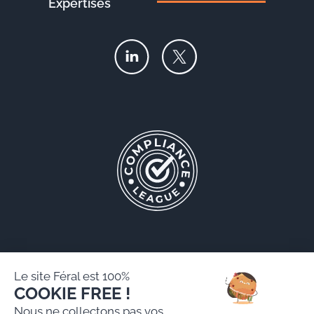
Expertises
Le site Féral est 100%
COOKIE FREE !
Féral AARPI
Nous ne collectons pas vos