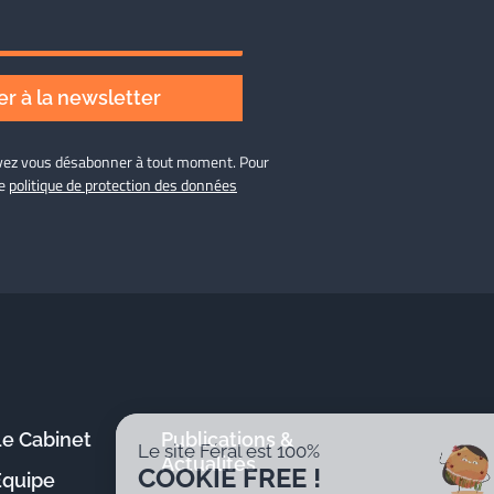
r à la newsletter
ouvez vous désabonner à tout moment. Pour
re
politique de protection des données
Le Cabinet
Publications &
Le site Féral est 100%
Actualités
COOKIE FREE !
Équipe