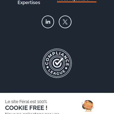
Expertises
Le site Féral est 100%
COOKIE FREE !
Féral AARPI