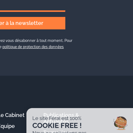
r à la newsletter
ouvez vous désabonner à tout moment. Pour
re
politique de protection des données
Le Cabinet
Publications &
Le site Féral est 100%
Actualités
COOKIE FREE !
Équipe
Formations
Nous ne collectons pas