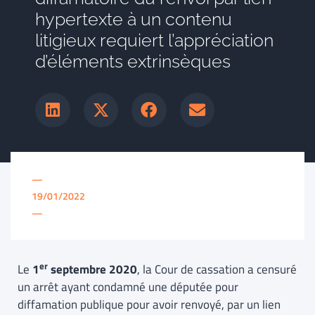
hypertexte à un contenu
litigieux requiert l’appréciation
d’éléments extrinsèques
—
19/01/2022
—
er
Le
1
septembre 2020
, la Cour de cassation a censuré
un arrêt ayant condamné une députée pour
diffamation publique pour avoir renvoyé, par un lien