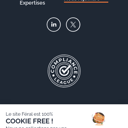
Expertises
Le site Féral est 100%
COOKIE FREE !
Féral AARPI