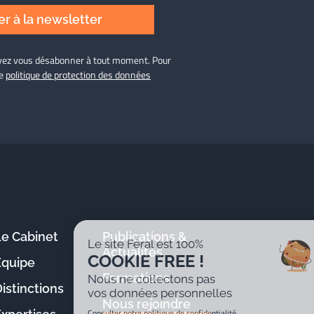
r à la newsletter
ouvez vous désabonner à tout moment. Pour
re
politique de protection des données
Le Cabinet
Publications &
Le site Féral est 100%
Actualités
COOKIE FREE !
Équipe
Formations
Nous ne collectons pas
istinctions
vos données personnelles
Nous rejoindre
Consulter notre politique de confidentialité