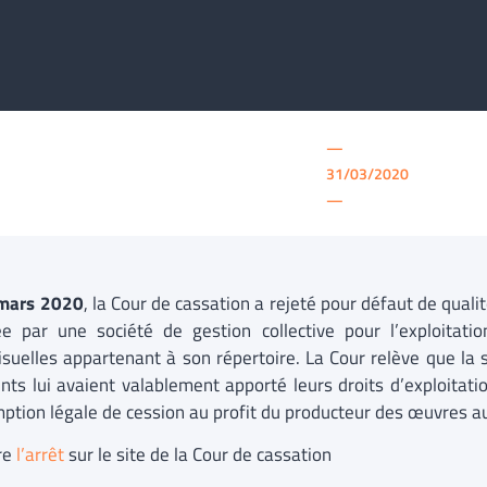
—
31/03/2020
—
mars 2020
, la Cour de cassation a rejeté pour défaut de qualit
ée par une société de gestion collective pour l’exploitati
isuelles appartenant à son répertoire. La Cour relève que la 
nts lui avaient valablement apporté leurs droits d’exploitation
ption légale de cession au profit du producteur des œuvres au
ire
l’arrêt
sur le site de la Cour de cassation