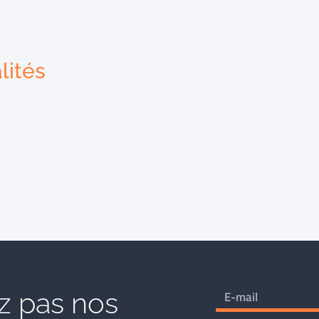
lités
 pas nos