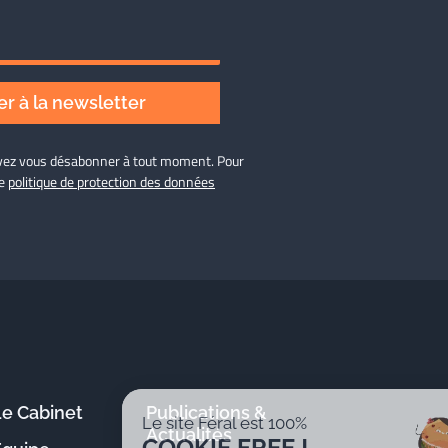
r à la newsletter
ouvez vous désabonner à tout moment. Pour
re
politique de protection des données
Le Cabinet
Publications &
Le site Féral est 100%
Actualités
COOKIE FREE !