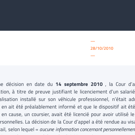
—
28/10/2010
—
ne décision en date du
14 septembre 2010
, la Cour d’a
isation, à titre de preuve justifiant le licenciement d’un sal
alisation installé sur son véhicule professionnel, n’était a
é en ait été préalablement informé et que le dispositif ait ét
 en cause, un coursier, avait été licencié pour avoir utilisé l
ersonnelles. La décision de la Cour d’appel a été rendue au vis
ail, selon lequel «
aucune information concernant personnellement 