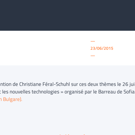
—
23/06/2015
—
ention de Christiane Féral-Schuhl sur ces deux thèmes le 26 ju
t les nouvelles technologies » organisé par le Barreau de Sofi
n Bulgare).