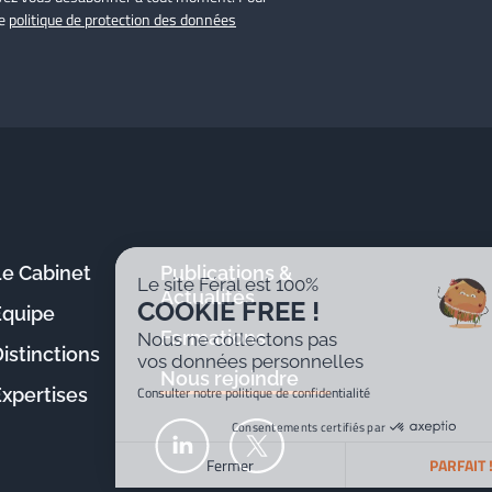
re
politique de protection des données
Le Cabinet
Publications &
Le site Féral est 100%
Actualités
COOKIE FREE !
Équipe
Formations
Nous ne collectons pas
istinctions
vos données personnelles
Nous rejoindre
Consulter notre politique de confidentialité
Expertises
Consentements certifiés par
Fermer
PARFAIT !