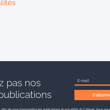
lités
 pas nos
publications
S'abonne
L afin de vous transmettre les publications et actualités du Cabinet. Vous p