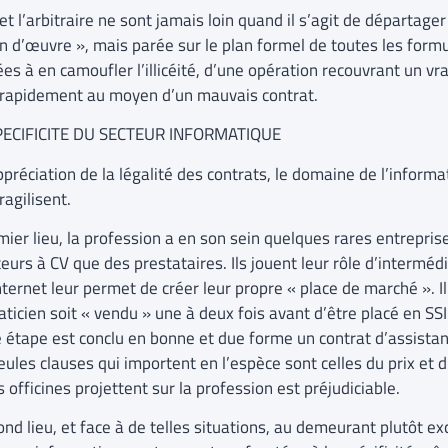
et l’arbitraire ne sont jamais loin quand il s’agit de départage
n d’œuvre », mais parée sur le plan formel de toutes les formu
es à en camoufler l’illicéité, d’une opération recouvrant un vr
 rapidement au moyen d’un mauvais contrat.
SPECIFICITE DU SECTEUR INFORMATIQUE
ppréciation de la légalité des contrats, le domaine de l’inform
fragilisent.
ier lieu, la profession a en son sein quelques rares entrepris
eurs à CV que des prestataires. Ils jouent leur rôle d’interméd
nternet leur permet de créer leur propre « place de marché ». Il
ticien soit « vendu » une à deux fois avant d’être placé en SSII 
 étape est conclu en bonne et due forme un contrat d’assistan
eules clauses qui importent en l’espèce sont celles du prix et
 officines projettent sur la profession est préjudiciable.
nd lieu, et face à de telles situations, au demeurant plutôt ex