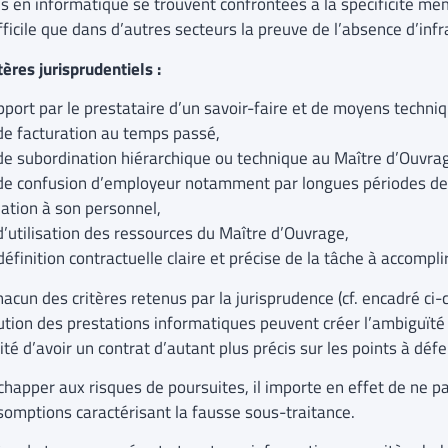
s en informatique se trouvent confrontées à la spécificité mêm
fficile que dans d’autres secteurs la preuve de l’absence d’infr
tères jurisprudentiels :
port par le prestataire d’un savoir-faire et de moyens techniq
de facturation au temps passé,
de subordination hiérarchique ou technique au Maître d’Ouvra
de confusion d’employeur notamment par longues périodes de tr
lation à son personnel,
d’utilisation des ressources du Maître d’Ouvrage,
éfinition contractuelle claire et précise de la tâche à accomplir
acun des critères retenus par la jurisprudence (cf. encadré ci-
ution des prestations informatiques peuvent créer l’ambiguïté e
té d’avoir un contrat d’autant plus précis sur les points à déf
chapper aux risques de poursuites, il importe en effet de ne pa
somptions caractérisant la fausse sous-traitance.