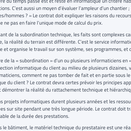
tère du temps passé est et reste en informatique un critère hab
tions. C’est aussi un moyen d’évaluer l’ampleur d’un chantier 
s/hommes ? » Le contrat doit expliquer les raisons du recours 
e ne pas en faire l’unique mode de calcul du prix.
sant de la subordination technique, les faits sont complexes ca
e, la réalité du terrain est différente. C’est le service informat
le et organise le travail sur son système, ses programmes, et q
re de la « subordination » d’un ou plusieurs informaticiens en 
ection informatique du client au milieu de plusieurs dizaines, 
rmaticiens, comment ne pas tomber de fait et en partie sous le
ue du client ? Le contrat devra certes prévoir les principes app
t démontrer la réalité du rattachement technique et hiérarchiq
ns projets informatiques durent plusieurs années et les ressou
es sur site pendant une très longue période. Le contrat doit tra
lable de la durée des prestations.
s le bâtiment, le matériel technique du prestataire est une réal