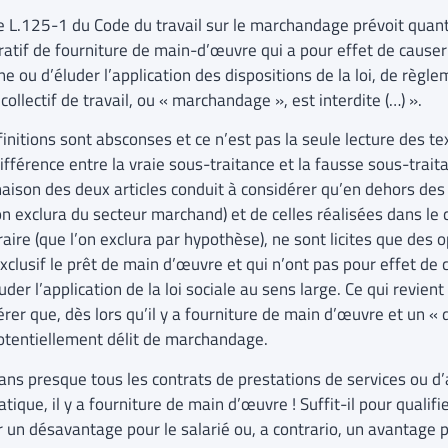
cle L.125-1 du Code du travail sur le marchandage prévoit quant
ratif de fourniture de main-d’œuvre qui a pour effet de causer 
e ou d’éluder l’application des dispositions de la loi, de règ
collectif de travail, ou « marchandage », est interdite (…) ».
finitions sont absconses et ce n’est pas la seule lecture des t
différence entre la vraie sous-traitance et la fausse sous-trai
aison des deux articles conduit à considérer qu’en dehors des 
on exclura du secteur marchand) et de celles réalisées dans le c
ire (que l’on exclura par hypothèse), ne sont licites que des 
xclusif le prêt de main d’œuvre et qui n’ont pas pour effet de 
uder l’application de la loi sociale au sens large. Ce qui revien
rer que, dès lors qu’il y a fourniture de main d’œuvre et un « 
 potentiellement délit de marchandage.
ans presque tous les contrats de prestations de services ou d
tique, il y a fourniture de main d’œuvre ! Suffit-il pour qualifi
r un désavantage pour le salarié ou, a contrario, un avantage p