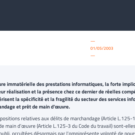
—
01/05/2003
—
ure immatérielle des prestations informatiques, la forte impli
eur réalisation et la présence chez ce dernier de réelles com
risent la spécificité et la fragilité du secteur des services in
ndage et prêt de main d’œuvre.
positions relatives aux délits de marchandage (Article L.125-1
te de main d’œuvre (Article L.125-3 du Code du travail) sont-e
’oubli, occultées désormais par l’omniprésente volonté de pours