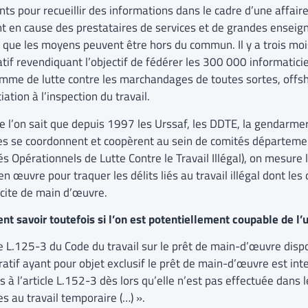
ents pour recueillir des informations dans le cadre d’une affai
t en cause des prestataires de services et de grandes enseigne
 que les moyens peuvent être hors du commun. Il y a trois mois
atif revendiquant l’objectif de fédérer les 300 000 informatici
mme de lutte contre les marchandages de toutes sortes, offsh
ation à l’inspection du travail.
 l’on sait que depuis 1997 les Urssaf, les DDTE, la gendarmerie
s se coordonnent et coopèrent au sein de comités départe
és Opérationnels de Lutte Contre le Travail Illégal), on mesure
n œuvre pour traquer les délits liés au travail illégal dont le
licite de main d’œuvre.
t savoir toutefois si l’on est potentiellement coupable de l’u
cle L.125-3 du Code du travail sur le prêt de main-d’œuvre dis
ratif ayant pour objet exclusif le prêt de main-d’œuvre est in
 à l’article L.152-3 dès lors qu’elle n’est pas effectuée dans l
es au travail temporaire (…) ».