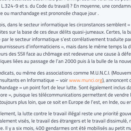
e L.324-9 et s. du Code du travail) ? En moyenne, une condamna
e ou marchandage est prononcée chaque jour .
ois, dans le secteur informatique les circonstances semblent « 
tes sur la base de ces deux délits quasi-jumeaux. Certes, la b
 par le secteur informatique s’est corrélativement traduite pa
fournisseurs d’informaticiens », mais dans le même temps la d
eurs des SSII face au chômage est redevenue une cause à déf
iques liées au passage de l’an 2000 puis à la bulle de la nouv
ndicats, ou même des associations comme M.U.N.C.I. (Mouvem
nsultants en Informatique – voir
www.munci.org
), annoncent q
handage » un point fort de leur lutte. Sont également inclus d
hore », puisque les télécommunications permettent de vendre l
toujours plus loin, que ce soit en Europe de l’est, en Inde, ou e
lement, la lutte contre le travail illégal reste une priorité go
alement visés, le travail des étrangers et le travail dissimulé,
e. Il y a six mois, 400 gendarmes ont été mobilisés au petit ma