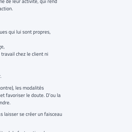
e de leur activité, qui rend
action.
ues qui lui sont propres,
ge,
avail chez le client ni
.
contre), les modalités
t favoriser le doute. D’ou la
endre.
s laisser se créer un faisceau