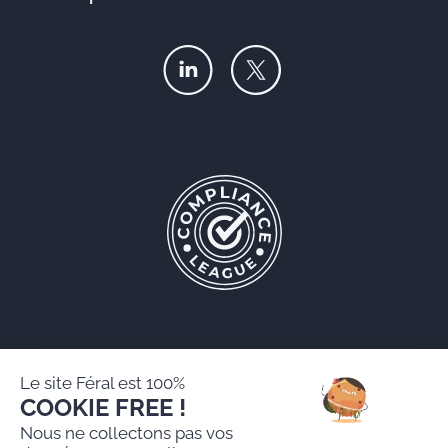
Le site Féral est 100%
COOKIE FREE !
Féral AARPI
Nous ne collectons pas vos
Mentions légales